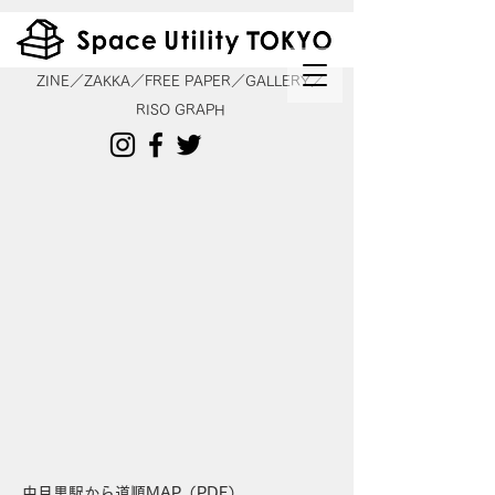
ZINE／ZAKKA／FREE PAPER／GALLERY／
RISO GRAPH
中目黒駅から道順MAP（PDF）