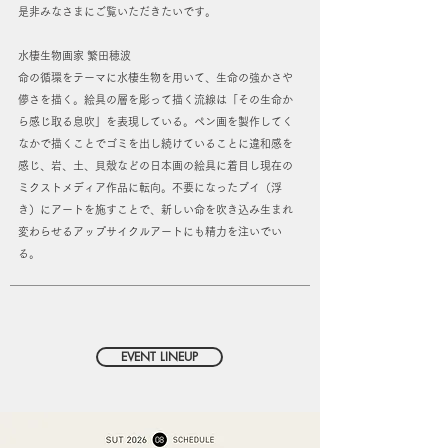
是非みなさまにご覧いただきたいです。
水棲生物画家 繁田穂波
命の循環をテーマに水棲生物を用いて、生命の強かさや
儚さを描く。絵具の層を彫って描く流線は「その生命か
ら感じ取る息吹」を表現している。ペン画を製作してく
なかで描くことでゴミを出し続けていることに違和感を
感じ、岩、土、貝殻などの日本画の絵具に着目し現在の
ミクストメディア作品に転向。不要になったブイ（浮
き）にアートを施すことで、新しい命を吹き込み生まれ
変わらせるアップサイクルアートにも精力を注いでい
る。
EVENT LINEUP