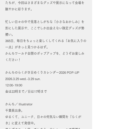
たちが、今回はさまざまなグッズや展示になって会場を
賑やかに彩ります。
忙しい日々の中で見落としがちな「小さなおかしみ」を
形にした展示や、ここでしか出会えない限定グッズが勢
揃い。
365日、毎日をちょっと楽しくしてくれる「お気に入りの
一点」がきっと見つかるはず。
かんちワールド全開のポップアップを、どうぞお楽しみ
ください！
かんちのらくがき日めくりカレンダー2026 POP-UP
2026.3.25
wed.-3.29 sun.
12:00-19:00
金は22時まで／日は17時まで
かんち／ Illustrator
千葉県出身。
ゆるくて、ユニーク、日々の何気ない瞬間を「らくが
き」に変えて発信中。