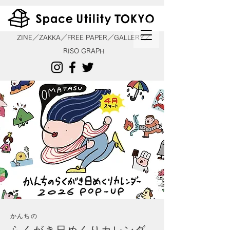
ZINE／ZAKKA／FREE PAPER／GALLERY／
RISO GRAPH
かんちの