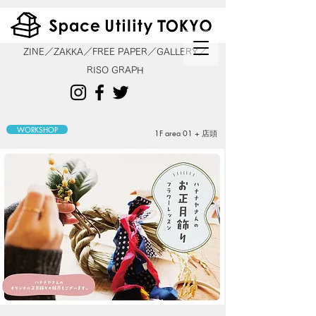
ZINE／ZAKKA／FREE PAPER／GALLERY／
RISO GRAPH
WORKSHOP
1F area 01 + 店頭