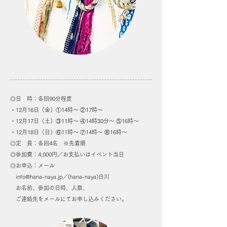
◎日 時：各回90分程度
・12月16日（金）①14時〜 ②17時〜
・12月17日（土）③11時〜 ④14時30分〜 ⑤16時〜
・12月18日（日）⑥11時〜 ⑦14時〜 ⑧16時〜
◎定 員：各回4名 ※先着順
◎参加費：4,000円／お支払いはイベント当日
◎お申込：メール
info@hana-naya.jp
／(hana-naya)白川
お名前、参加の日時、人数、
ご連絡先をメールにてお申し込みください。