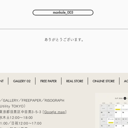
manhole_003
ありがとうございます。
NT
GALLERY 02
FREE PAPER
REAL STORE
ON-LINE STORE
AC
A／GALLERY／FREEPAPER／RISOGRAPH
Utility TOKYO）
1 東京都目黒区中目黒3-5-3 [
Google map
]
土12:00〜18:00
21:00／日祝12:00〜17:00