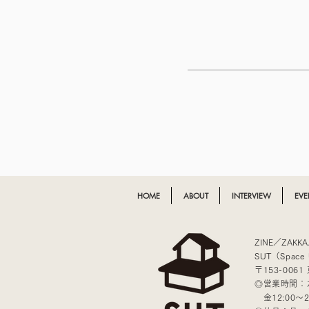
HOME
ABOUT
INTERVIEW
EVE
​ZINE／ZAKK
SUT（Space 
〒153-006
◎営業時間：水木
​ 金12:00〜