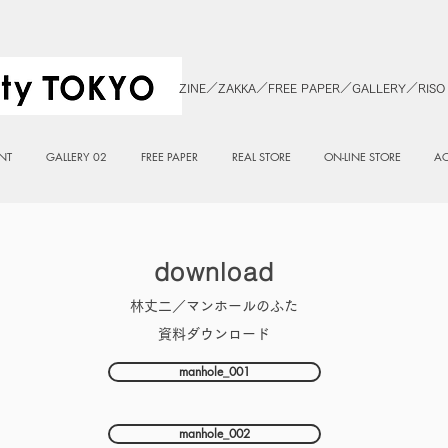
ZINE／ZAKKA／FREE PAPER／GALLERY／RISO
NT
GALLERY 02
FREE PAPER
REAL STORE
ON-LINE STORE
AC
download
林丈二／マンホールのふた
資料ダウンロード
manhole_001
manhole_002