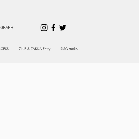
 GRAPH
CESS
ZINE & ZAKKA Entry
RISO studio