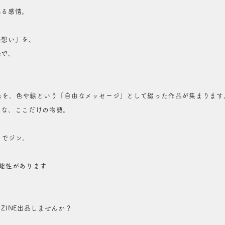
れる感情。
い想い」を、
法で、
色を、色や線という「自由なメッセージ」として綴った作品が集まります
うな、ここだけの物語。
ストでジン。
能性があります
ZINE出品しませんか？