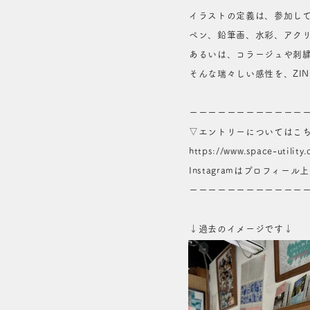
イラストの定義は、参加し
ペン、鉛筆画、水彩、アク
あるいは、コラージュや刺繍
そんな瑞々しい感性を、ZI
ーーーーーーーーーーーー
▽エントリーについてはこ
https://www.space-utility.
Instagramはプロフィー
ーーーーーーーーーーーー
↓過去のイメージです↓