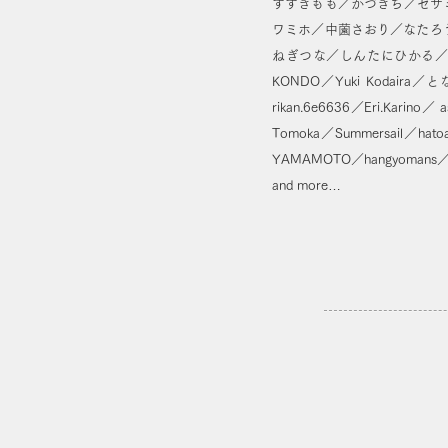
すずきもも／かづきち／セサミス
ワミホ／中薗さおり／なたろう／Ray
ねぎつな／しんたにひかる／
KONDO／Yuki Koda
rikan.6e6636／Eri.K
Tomoka／Summersail
YAMAMOTO／hangyomans／
and more…