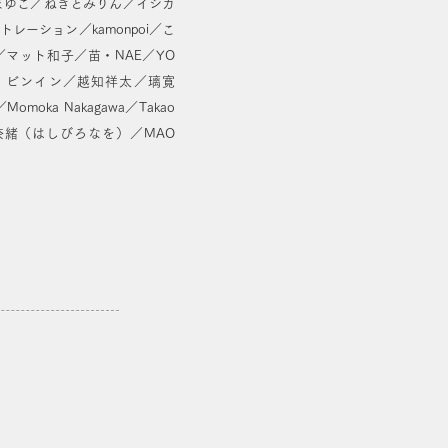
ずきまゆこ／ねぎとみりん／イシカ
ストレーション／kamonpoi／こ
マット和子／苗・NAE／YO
 シア ビンイン／越知祥太／璃寛
moka Nakagawa／Takao
SH／鴻奈緒（はしびろなを）／MAO