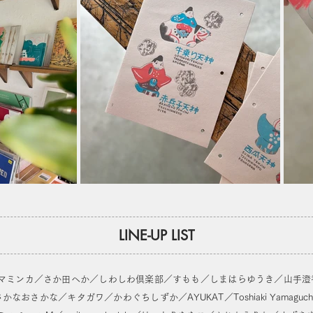
​LINE-UP LIST
マミンカ／さか田へか／しわしわ倶楽部／すもも／しまはらゆうき／山手澄香
かなおさかな／キタガワ／かわぐちしずか／AYUKAT／Toshiaki Yamag