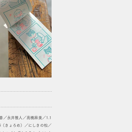
／永井雅人／高橋麻美／1.1
uchi（きょろめ）／にしきの松／