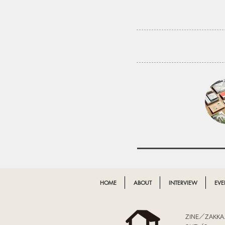
HOME
ABOUT
INTERVIEW
EVE
​ZINE／ZAKK