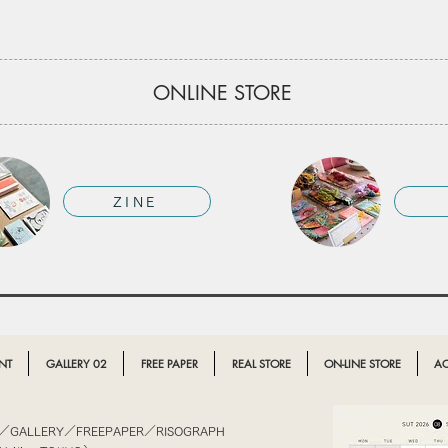
ONLINE STORE
ZINE
EVENT LINEUP
NT
GALLERY 02
FREE PAPER
REAL STORE
ON-LINE STORE
AC
A／GALLERY／FREEPAPER／RISOGRAPH