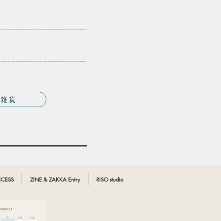
雑貨
CESS
ZINE & ZAKKA Entry
RISO studio