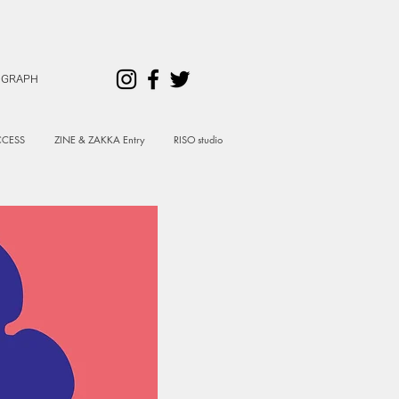
 GRAPH
CESS
ZINE & ZAKKA Entry
RISO studio