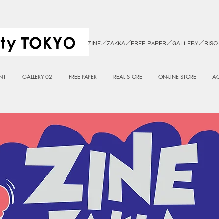
ZINE／ZAKKA／FREE PAPER／GALLERY／RISO
NT
GALLERY 02
FREE PAPER
REAL STORE
ON-LINE STORE
AC