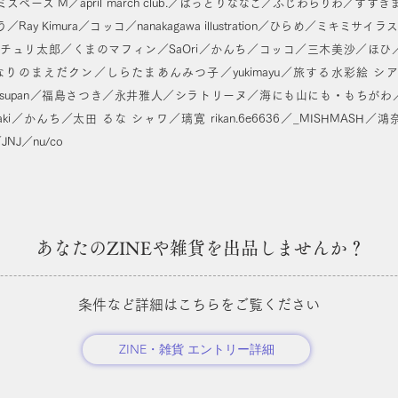
ペース M／april march club.／はっとりななこ／ふじわらりわ／す
 Kimura／コッコ／nanakagawa illustration／ひらめ／ミキミサイラ
チュリ太郎／くまのマフィン／SaOri／かんち／コッコ／三木美沙／ほひ／
ira／となりのまえだクン／しらたまあんみつ子／yukimayu／旅する水彩絵
arino／ asupan／福島さつき／永井雅人／シラトリーヌ／海にも山にも・もちがわ／Mo
／hatoaki／かんち／太田 るな シャワ／璃寛 rikan.6e6636／_MISHMA
JNJ／nu/co
あなたのZINEや雑貨を出品しませんか？
条件など詳細はこちらをご覧ください
ZINE・雑貨 エントリー詳細